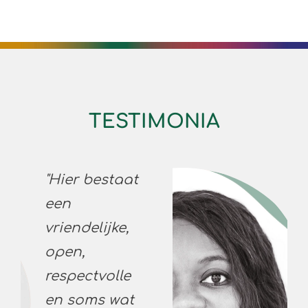
TESTIMONIA
"Er bestaat
een hele
sociale,
behulpzame
cultuur en
open