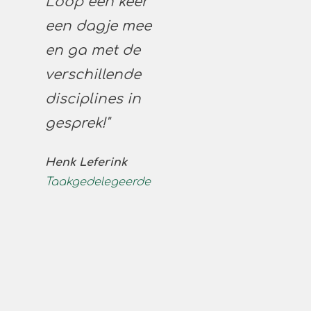
meenemen,
dan is
@arbo de
plek."
Counsellor
Ansah
Casemanager